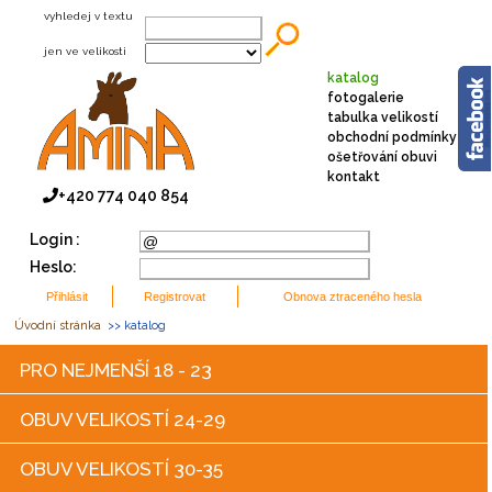
vyhledej v textu
jen ve velikosti
katalog
fotogalerie
tabulka velikostí
obchodní podmínky
ošetřování obuvi
kontakt
+420 774 040 854
Login :
Heslo:
Úvodní stránka
>> katalog
PRO NEJMENŠÍ 18 - 23
OBUV VELIKOSTÍ 24-29
OBUV VELIKOSTÍ 30-35