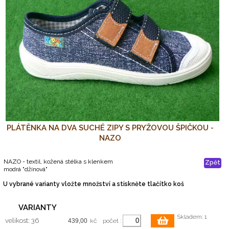
PLÁTĚNKA NA DVA SUCHÉ ZIPY S PRYŽOVOU ŠPIČKOU -
NAZO
NAZO - textil, kožená stélka s klenkem
Zpět
modrá "džínová"
U vybrané varianty vložte množství a stiskněte tlačítko koš
VARIANTY
Skladem: 1
velikost: 36
kč
počet :