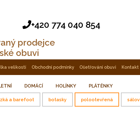
+420 774 040 854
vaný prodejce
tské obuvi
ulka velikostí
obchodní podmínky
ošetřování obuvi
kontakt
LETNÍ
DOMÁCÍ
HOLÍNKY
PLÁTĚNKY
ízká a barefoot
botasky
polootevřená
sálov