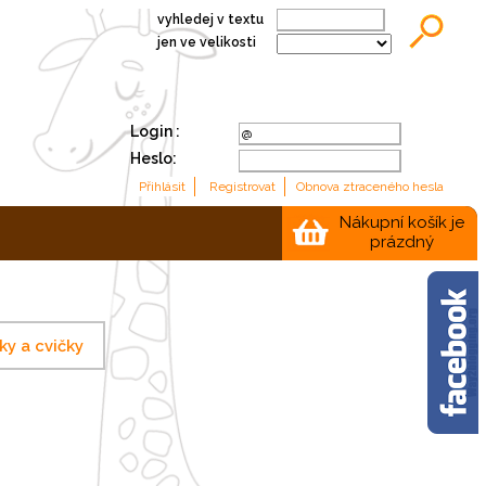
vyhledej v textu
jen ve velikosti
Login :
Heslo:
Nákupní košík je
prázdný
ky a cvičky