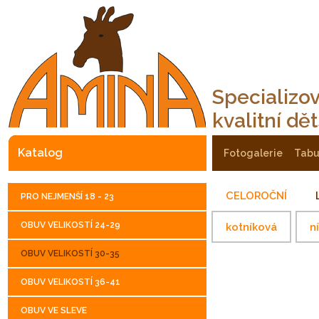
Specializo
kvalitní dě
katalog
fotogalerie
tab
CELOROČNÍ
PRO NEJMENŠÍ 18 - 23
OBUV VELIKOSTÍ 24-29
kotníková
n
OBUV VELIKOSTÍ 30-35
OBUV VELIKOSTÍ 36-41
OBUV VE SLEVE