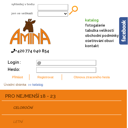
vyhledej v textu
jen ve velikosti
katalog
fotogalerie
tabulka velikostí
obchodní podmínky
ošetřování obuvi
kontakt
+420 774 040 854
Login :
Heslo:
Úvodní stránka
>> katalog
PRO NEJMENŠÍ 18 - 23
CELOROČNÍ
LETNÍ