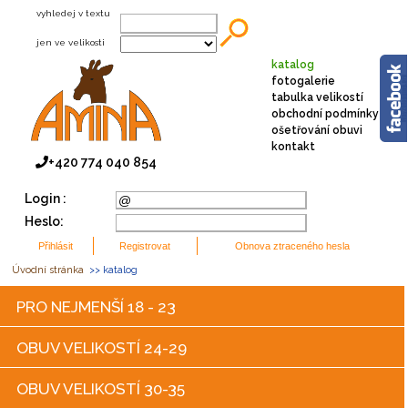
vyhledej v textu
jen ve velikosti
katalog
fotogalerie
tabulka velikostí
obchodní podmínky
ošetřování obuvi
kontakt
+420 774 040 854
Login :
Heslo:
Úvodní stránka
>> katalog
PRO NEJMENŠÍ 18 - 23
OBUV VELIKOSTÍ 24-29
OBUV VELIKOSTÍ 30-35