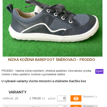
NÍZKÁ KOŽENÁ BAREFOOT ŠNĚROVACÍ - FRODDO
FRODDO - hladná kůžes textilem, ohebná podešev, chorvatská výroba
Zpět
modrá s bílou podešví; kožená vyjímatelná stélka
U vybrané varianty vložte množství a stiskněte tlačítko koš
VARIANTY
Skladem: 1
velikost: 38
kč
počet :
Skladem: 1