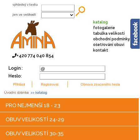
vyhledej v textu
jen ve velikosti
katalog
fotogalerie
tabulka velikostí
obchodní podmínky
ošetřování obuvi
kontakt
+420 774 040 854
Login :
Heslo:
Úvodní stránka
>> katalog
PRO NEJMENŠÍ 18 - 23
OBUV VELIKOSTÍ 24-29
OBUV VELIKOSTÍ 30-35