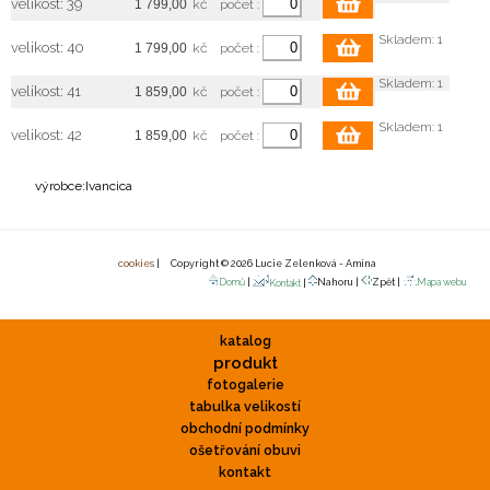
velikost: 39
kč
počet :
Skladem: 1
velikost: 40
kč
počet :
Skladem: 1
velikost: 41
kč
počet :
Skladem: 1
velikost: 42
kč
počet :
výrobce:Ivancica
cookies
| Copyright © 2026 Lucie Zelenková - Amina
Domů
|
Nahoru |
Zpět |
Mapa webu
Kontakt
|
katalog
produkt
fotogalerie
tabulka velikostí
obchodní podmínky
ošetřování obuvi
kontakt