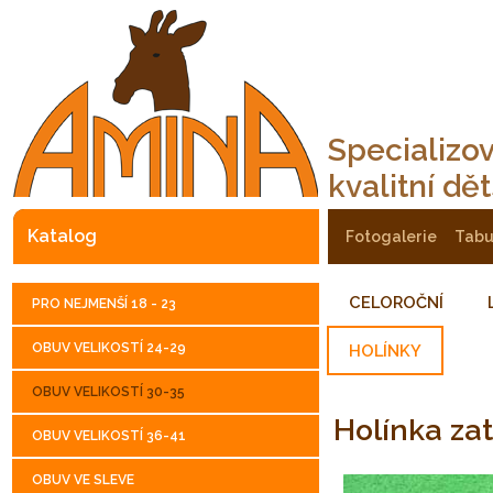
Specializo
kvalitní dě
katalog
fotogalerie
tab
CELOROČNÍ
PRO NEJMENŠÍ 18 - 23
OBUV VELIKOSTÍ 24-29
HOLÍNKY
OBUV VELIKOSTÍ 30-35
Holínka z
OBUV VELIKOSTÍ 36-41
OBUV VE SLEVE