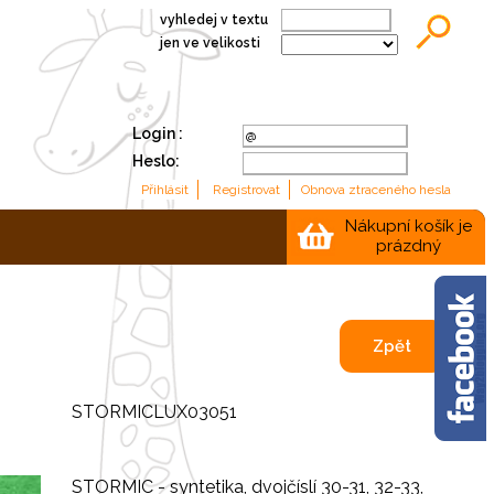
vyhledej v textu
jen ve velikosti
Login :
Heslo:
Nákupní košík je
prázdný
Zpět
STORMICLUX03051
STORMIC - syntetika, dvojčíslí 30-31, 32-33,