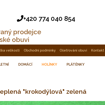
+420 774 040 854
vaný prodejce
tské obuvi
ulka velikostí
obchodní podmínky
ošetřování obuvi
kontakt
LETNÍ
DOMÁCÍ
HOLÍNKY
PLÁTĚNKY
ateplená "krokodýlová" zelená