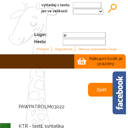
vyhledej v textu
jen ve velikosti
Login :
Heslo:
Nákupní košík je
prázdný
Zpět
PAWPATROLM03022
KTR - textil, syntetika