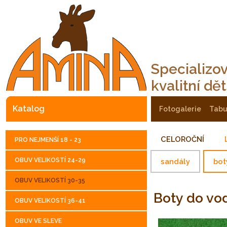
Specializo
kvalitní dě
katalog
fotogalerie
tab
CELOROČNÍ
PRO NEJMENŠÍ 18 - 23
OBUV VELIKOSTÍ 24-29
sandály
bot
OBUV VELIKOSTÍ 30-35
Boty do v
OBUV VELIKOSTÍ 36-41
OBUV VE SLEVE