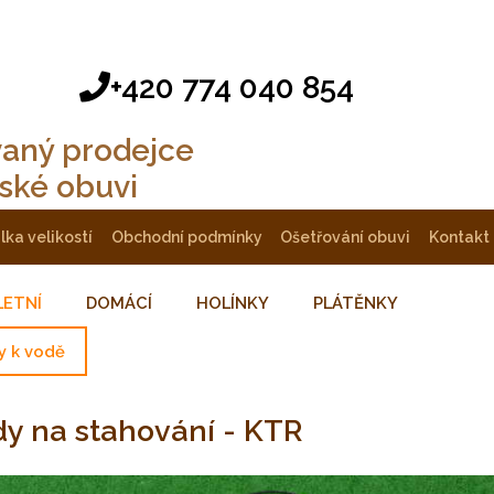
+420 774 040 854
vaný prodejce
tské obuvi
ulka velikostí
obchodní podmínky
ošetřování obuvi
kontakt
LETNÍ
DOMÁCÍ
HOLÍNKY
PLÁTĚNKY
y k vodě
ody na stahování - KTR