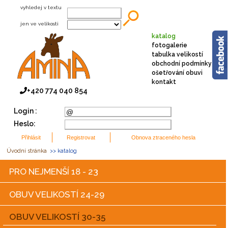
vyhledej v textu
jen ve velikosti
katalog
fotogalerie
tabulka velikostí
obchodní podmínky
ošetřování obuvi
kontakt
+420 774 040 854
Login :
Heslo:
Úvodní stránka
>> katalog
PRO NEJMENŠÍ 18 - 23
OBUV VELIKOSTÍ 24-29
OBUV VELIKOSTÍ 30-35