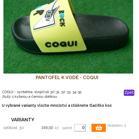
PANTOFEL K VODĚ - COQUI
COQUI - syntetika, dvojíčíslí 30-31, 32-33, 34-35
Zpět
žlutý s kytarou a černou stélkou
U vybrané varianty vložte množství a stiskněte tlačítko koš
VARIANTY
Skladem: 2
velikost: 30
kč
počet :