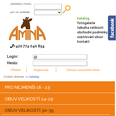
vyhledej v textu
jen ve velikosti
katalog
fotogalerie
tabulka velikostí
obchodní podmínky
ošetřování obuvi
kontakt
+420 774 040 854
Login :
Heslo:
Úvodní stránka
>> katalog
PRO NEJMENŠÍ 18 - 23
OBUV VELIKOSTÍ 24-29
OBUV VELIKOSTÍ 30-35