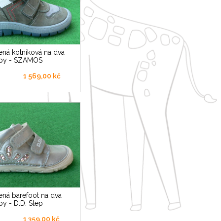
ipy - SZAMOS
1 569,00 kč
py - D.D. Step
1 359,00 kč