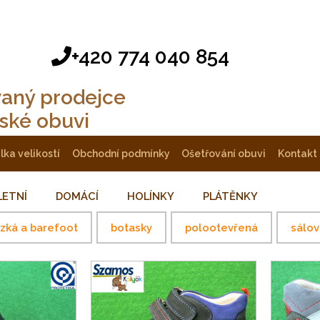
+420 774 040 854
vaný prodejce
tské obuvi
ulka velikostí
obchodní podmínky
ošetřování obuvi
kontakt
LETNÍ
DOMÁCÍ
HOLÍNKY
PLÁTĚNKY
ízká a barefoot
botasky
polootevřená
sálov