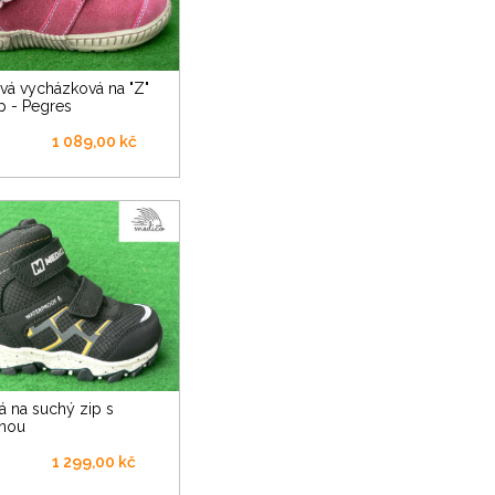
p - Pegres
1 089,00 kč
nou
1 299,00 kč