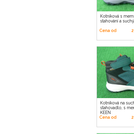
Kotníková s membránou na
stahování a such
Cena od
2
Kotníková na suchý zip a
stahovadlo, s m
KEEN
Cena od
2