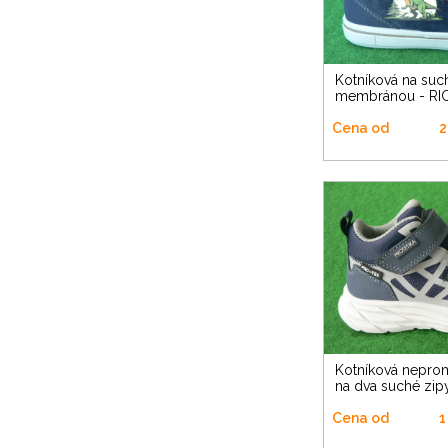
Kotníková na suché zipy s
membránou - RI
Cena od
2
Kotníková nepromokavá botka
na dva suché zi
Cena od
1