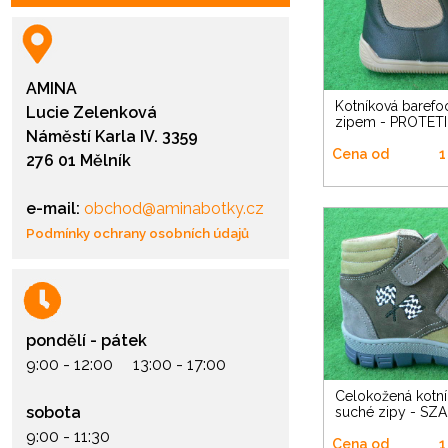
AMINA
Kotníková barefoot s postranním
Lucie Zelenková
zipem - PROTET
Náměstí Karla IV. 3359
Cena od
1
276 01 Mělník
e-mail:
obchod@aminabotky.cz
Podmínky ochrany osobních údajů
pondělí - pátek
9:00 - 12:00 13:00 - 17:00
Celokožená kotníková na dva
sobota
suché zipy - SZ
9:00 - 11:30
Cena od
1