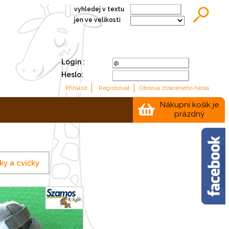
vyhledej v textu
jen ve velikosti
Login :
Heslo:
Nákupní košík je
prázdný
ky a cvičky