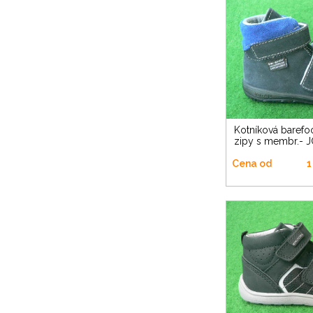
Kotníková barefoot na dva suché
zipy s membr.- 
Cena od
1