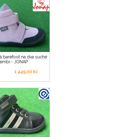
membr.- JONAP
1 449,00 kč