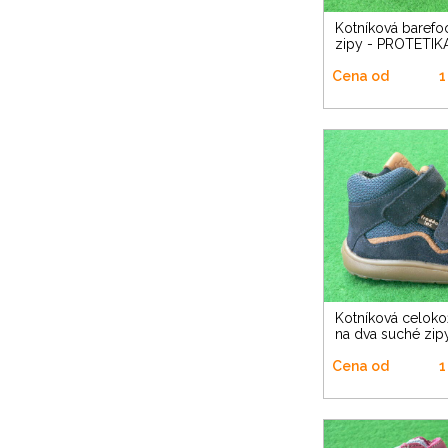
Kotníková barefoot na dva suché
zipy - PROTETIK
Cena od
1
Kotníková celokožená barefoot
na dva suché zi
Cena od
1