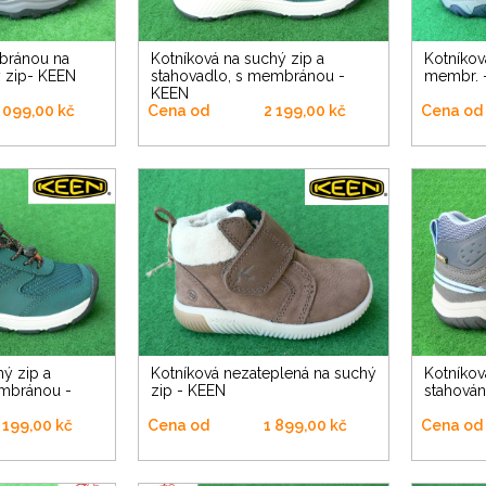
Kotníková na suchý zip a
Kotníková na stahovadlo s
ý zip- KEEN
stahovadlo, s membránou -
membr. 
KEEN
 099,00 kč
Cena od
2 199,00 kč
Cena od
Kotníková nezateplená na suchý
Kotníková s membránou na
embránou -
zip - KEEN
stahován
 199,00 kč
Cena od
1 899,00 kč
Cena od