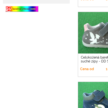
Celokožená barefoot na dva
suché zipy - DD 
Cena od
1