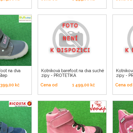
Kotníková barefoot na dva suché
Kotníková barefoot na dva suché
Step
zipy - PROTETIKA
zipy - 
 399,00 kč
Cena od
1 499,00 kč
Cena od