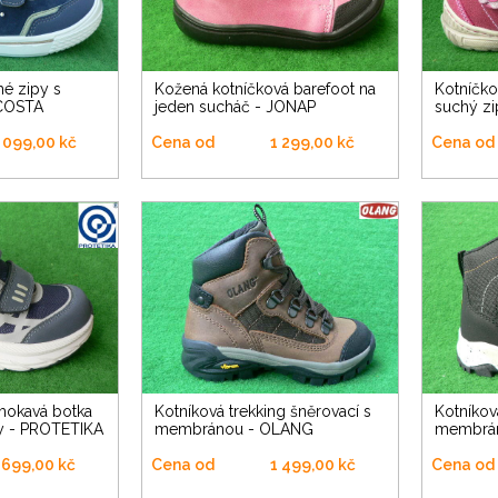
Kožená kotníčková barefoot na
Kotníčková vycházková na "Z"
COSTA
jeden sucháč - JONAP
suchý zi
 099,00 kč
Cena od
1 299,00 kč
Cena od
Kotníková trekking šněrovací s
kotníková na suchý zip s
py - PROTETIKA
membránou - OLANG
membrá
 699,00 kč
Cena od
1 499,00 kč
Cena od