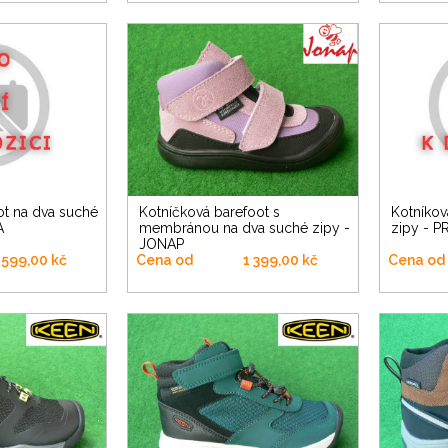
Kotníčková barefoot s
Kotníková barefoot na dva suché
A
membránou na dva suché zipy -
zipy - 
JONAP
 599,00 kč
Cena od
1 399,00 kč
Cena od