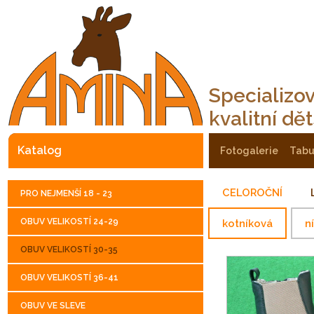
Specializo
kvalitní dě
katalog
fotogalerie
tab
CELOROČNÍ
PRO NEJMENŠÍ 18 - 23
OBUV VELIKOSTÍ 24-29
kotníková
n
OBUV VELIKOSTÍ 30-35
OBUV VELIKOSTÍ 36-41
OBUV VE SLEVE