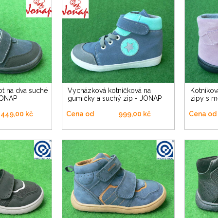
Vycházková kotníčková na
Kotníková barefoot na dva suché
JONAP
gumičky a suchý zip - JONAP
zipy s 
 449,00 kč
Cena od
999,00 kč
Cena od