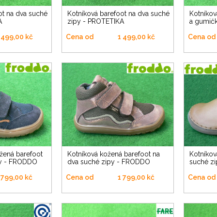
Kotníková barefoot na dva suché
Kotníková barefoot na suchý zip
A
zipy - PROTETIKA
a gumič
 499,00 kč
Cena od
1 499,00 kč
Cena od
Kotníková kožená barefoot na
Kotníková celokožená na dva
py - FRODDO
dva suché zipy - FRODDO
suché z
 799,00 kč
Cena od
1 799,00 kč
Cena od