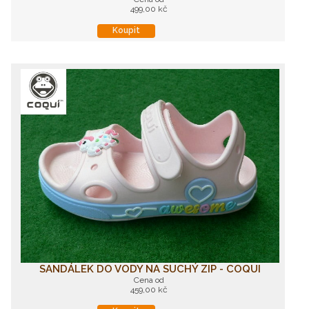
499,00 kč
Koupit
SANDÁLEK DO VODY NA SUCHÝ ZIP - COQUI
Cena od
459,00 kč