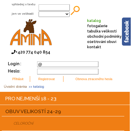
vyhledej v textu
jen ve velikosti
katalog
fotogalerie
tabulka velikostí
obchodní podmínky
ošetřování obuvi
kontakt
+420 774 040 854
Login :
Heslo:
Úvodní stránka
>> katalog
PRO NEJMENŠÍ 18 - 23
OBUV VELIKOSTÍ 24-29
CELOROČNÍ