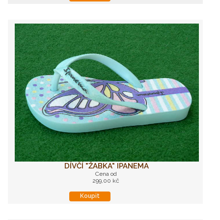
DÍVČÍ "ŽABKA" IPANEMA
Cena od
299,00 kč
Koupit