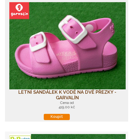
LETNÍ SANDÁLEK K VODĚ NA DVĚ PŘEZKY -
GARVALÍN
Cena od
419,00 kč
Koupit