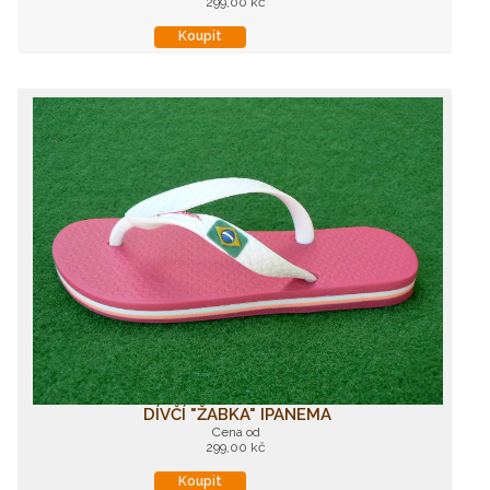
299,00 kč
Koupit
DÍVČÍ "ŽABKA" IPANEMA
Cena od
299,00 kč
Koupit