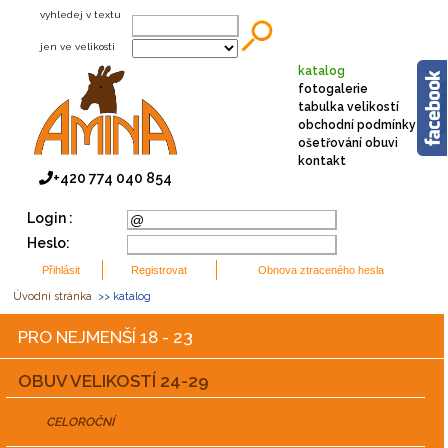
vyhledej v textu
jen ve velikosti
katalog
fotogalerie
tabulka velikostí
obchodní podmínky
ošetřování obuvi
kontakt
+420 774 040 854
Login :
Heslo:
Úvodní stránka
>> katalog
PRO NEJMENŠÍ 18 - 23
OBUV VELIKOSTÍ 24-29
CELOROČNÍ