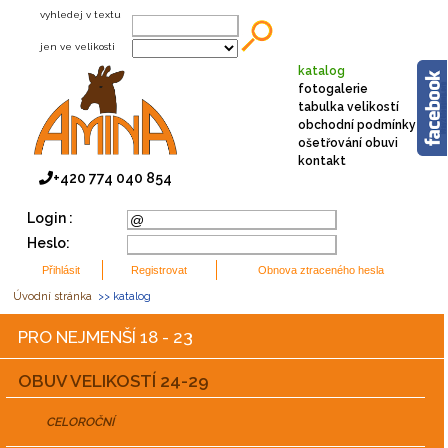
vyhledej v textu
jen ve velikosti
katalog
fotogalerie
tabulka velikostí
obchodní podmínky
ošetřování obuvi
kontakt
+420 774 040 854
Login :
Heslo:
Úvodní stránka
>> katalog
PRO NEJMENŠÍ 18 - 23
OBUV VELIKOSTÍ 24-29
CELOROČNÍ