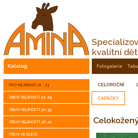
Specializo
kvalitní dě
katalog
fotogalerie
tab
CELOROČNÍ
PRO NEJMENŠÍ 18 - 23
OBUV VELIKOSTÍ 24-29
CAPÁČKY
OBUV VELIKOSTÍ 30-35
Celokožen
OBUV VELIKOSTÍ 36-41
OBUV VE SLEVE