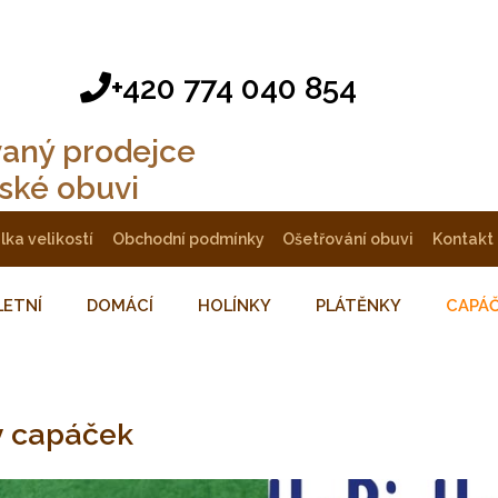
+420 774 040 854
vaný prodejce
tské obuvi
ulka velikostí
obchodní podmínky
ošetřování obuvi
kontakt
LETNÍ
DOMÁCÍ
HOLÍNKY
PLÁTĚNKY
CAPÁ
ý capáček