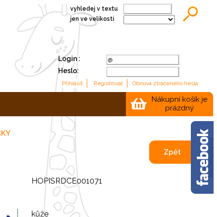
vyhledej v textu
jen ve velikosti
Login :
Heslo:
Nákupní košík je
prázdný
ČKY
Zpět
HOPISRDCE001071
kůže