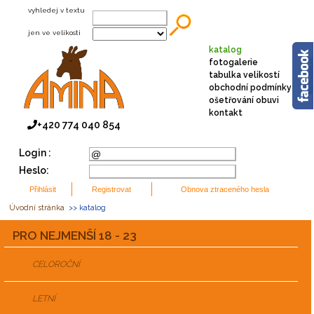
vyhledej v textu
jen ve velikosti
katalog
fotogalerie
tabulka velikostí
obchodní podmínky
ošetřování obuvi
kontakt
+420 774 040 854
Login :
Heslo:
Úvodní stránka
>> katalog
PRO NEJMENŠÍ 18 - 23
CELOROČNÍ
LETNÍ