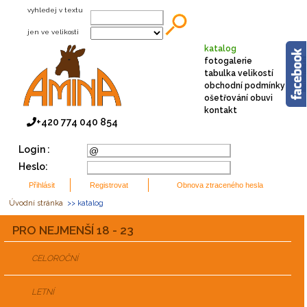
vyhledej v textu
jen ve velikosti
katalog
fotogalerie
tabulka velikostí
obchodní podmínky
ošetřování obuvi
kontakt
+420 774 040 854
Login :
Heslo:
Úvodní stránka
>> katalog
PRO NEJMENŠÍ 18 - 23
CELOROČNÍ
LETNÍ