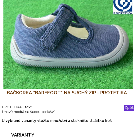
BAČKORKA "BAREFOOT" NA SUCHÝ ZIP - PROTETIKA
PROTETIKA - textil
Zpět
tmavě modrá se šedou podešví
U vybrané varianty vložte množství a stiskněte tlačítko koš
VARIANTY