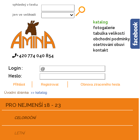
vyhledej v textu
jen ve velikosti
katalog
fotogalerie
tabulka velikostí
obchodní podmínky
ošetřování obuvi
kontakt
+420 774 040 854
Login :
Heslo:
Úvodní stránka
>> katalog
PRO NEJMENŠÍ 18 - 23
CELOROČNÍ
LETNÍ