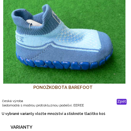
PONOŽKOBOTA BAREFOOT
česká výroba
Zpět
šedomodrá s modrou protiskluznou podešví, EEREE
U vybrané varianty vložte množství a stiskněte tlačítko koš
VARIANTY