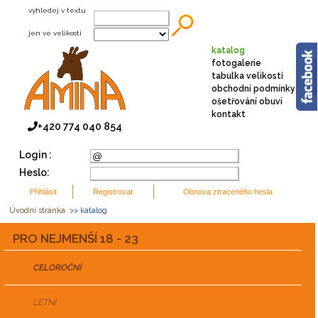
vyhledej v textu
jen ve velikosti
katalog
fotogalerie
tabulka velikostí
obchodní podmínky
ošetřování obuvi
kontakt
+420 774 040 854
Login :
Heslo:
Úvodní stránka
>> katalog
PRO NEJMENŠÍ 18 - 23
CELOROČNÍ
LETNÍ